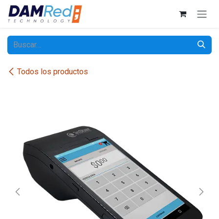
Ir al contenido
Todos los productos