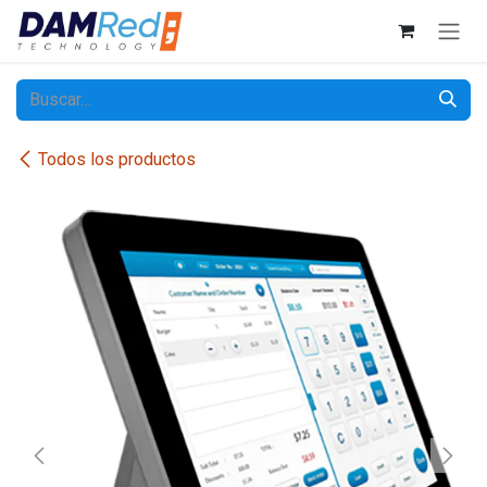
Ir al contenido
Todos los productos